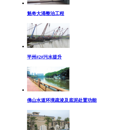
魁奇大涌整治工程
平州#2#污水提升
佛山水道环境疏浚及底泥处置功能